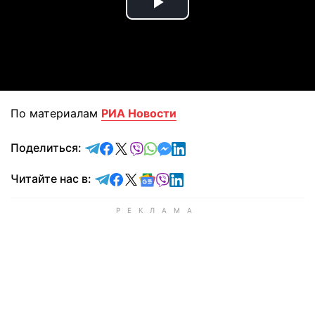
Play
Video
По материалам
РИА Новости
отправить в Telegram
поделиться в Facebook
поделиться в X
отправить в Viber
отправить в Whatsapp
отправить в Messenger
отправить в LinkedIn
Поделиться:
Читайте в Telegram
Читайте в Facebook
Читайте в X
Читайте в Google news
Читайте в Viber
Читайте в LinkedIn
Читайте нас в: