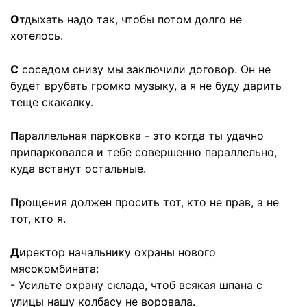
О
тдыхать надо так, чтобы потом долго не
хотелось.
С
соседом снизу мы заключили договор. Он не
будет врубать громко музыку, а я не буду дарить
теще скакалку.
П
араллельная парковка - это когда ты удачно
припарковался и тебе совершенно параллельно,
куда встанут остальные.
П
рощения должен просить тот, кто не прав, а не
тот, кто я.
Д
иректор начальнику охраны нового
мясокомбината:
- Усильте охрану склада, чтоб всякая шпана с
улицы нашу колбасу не воровала.