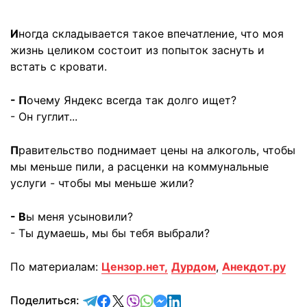
И
ногда складывается такое впечатление, что моя
жизнь целиком состоит из попыток заснуть и
встать с кровати.
- П
очему Яндекс всегда так долго ищет?
- Он гуглит...
П
равительство поднимает цены на алкоголь, чтобы
мы меньше пили, а расценки на коммунальные
услуги - чтобы мы меньше жили?
- В
ы меня усыновили?
- Ты думаешь, мы бы тебя выбрали?
По материалам:
Цензор.нет,
Дурдом
,
Анекдот.ру
отправить в Telegram
поделиться в Facebook
поделиться в X
отправить в Viber
отправить в Whatsapp
отправить в Messenger
отправить в LinkedIn
Поделиться: