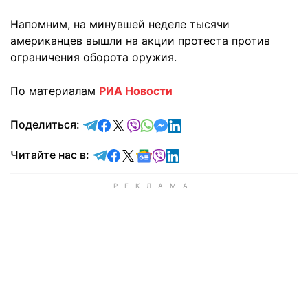
Напомним, на минувшей неделе тысячи
американцев вышли на акции протеста против
ограничения оборота оружия.
По материалам
РИА Новости
отправить в Telegram
поделиться в Facebook
поделиться в X
отправить в Viber
отправить в Whatsapp
отправить в Messenger
отправить в LinkedIn
Поделиться:
Читайте в Telegram
Читайте в Facebook
Читайте в X
Читайте в Google news
Читайте в Viber
Читайте в LinkedIn
Читайте нас в: