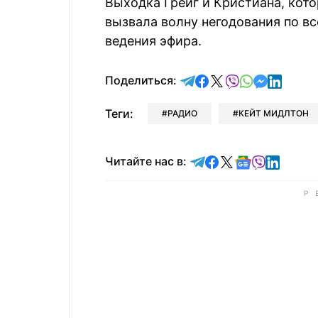
Выходка Грейг и Кристиана, кото
вызвала волну негодования по в
ведения эфира.
отправить в Telegram
поделиться в Face
поделиться в X
отправить в V
отправить 
отправит
отправ
Поделиться:
Теги:
РАДИО
КЕЙТ МИДЛТОН
Читайте в Telegram
Читайте в Faceb
Читайте в X
Читайте в 
Читайте в
Читайт
Читайте нас в: