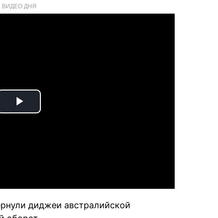
ВИДЕО ДНЯ
Play
Video
ернули диджеи австралийской