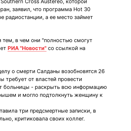
outhern Cross Austereo, которой
ан, заявил, что программа Hot 30
е радиостанции, а ее место займет
 тем, в чем они "полностью смогут
ает
РИА "Новости"
со ссылкой на
делу о смерти Салданы возобновятся 26
ры требует от властей провести
от больницы - раскрыть всю информацию
грышем и могло подтолкнуть женщину к
тавила три предсмертные записки, в
ьно, критиковала своих коллег.