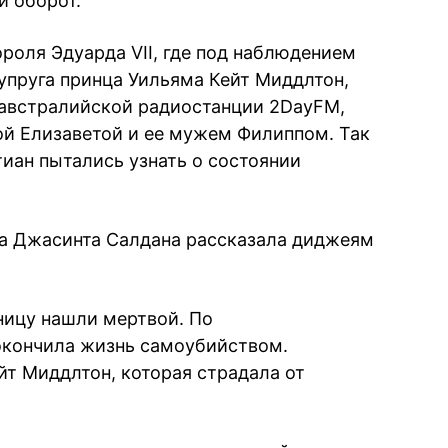
й оборот.
роля Эдуарда VII, где под наблюдением
упруга принца Уильяма Кейт Миддлтон,
 австралийской радиостанции 2DayFM,
й Елизаветой и ее мужем Филиппом. Так
иан пытались узнать о состоянии
ра Джасинта Салдана рассказала диджеям
ницу нашли мертвой. По
окончила жизнь самоубийством.
йт Миддлтон, которая страдала от