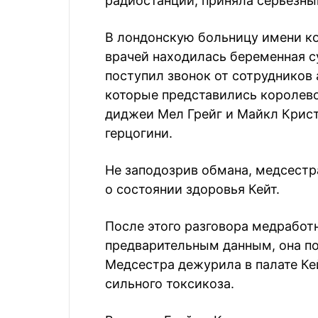
радиостанции, приняла серьезны
В лондонскую больницу имени ко
врачей находилась беременная с
поступил звонок от сотрудников
которые представились королево
диджеи Мел Грейг и Майкл Крист
герцогини.
Не заподозрив обмана, медсест
о состоянии здоровья Кейт.
После этого разговора медработ
предварительным данным, она п
Медсестра дежурила в палате Ке
сильного токсикоза.