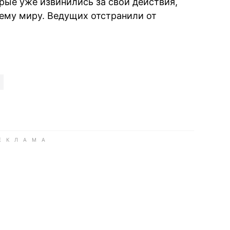
рые уже извинились за свои действия,
сему миру. Ведущих отстранили от
book
iber
в Whatsapp
ь в Messenger
ить в LinkedIn
ook
Google news
 Viber
е в LinkedIn