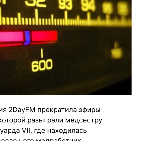
ия 2DayFM прекратила эфиры
 которой разыграли медсестру
арда VII, где находилась
осле чего медработник,