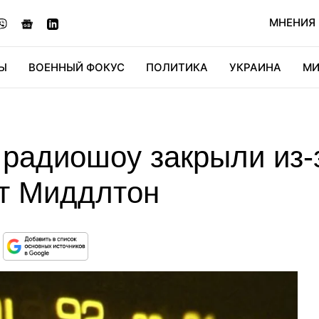
МНЕНИЯ
Ы
ВОЕННЫЙ ФОКУС
ПОЛИТИКА
УКРАИНА
МИ
ОНОМИКА
ДИДЖИТАЛ
АВТО
МИРФАН
КУЛЬТ
 радиошоу закрыли из
т Миддлтон