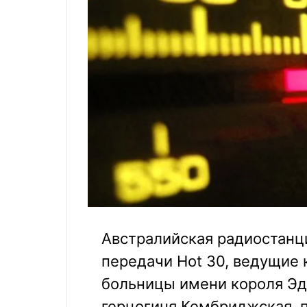
Австралийская радиостанц
передачи Hot 30, ведущие
больницы имени короля Эду
герцогиня Кембриджская, п