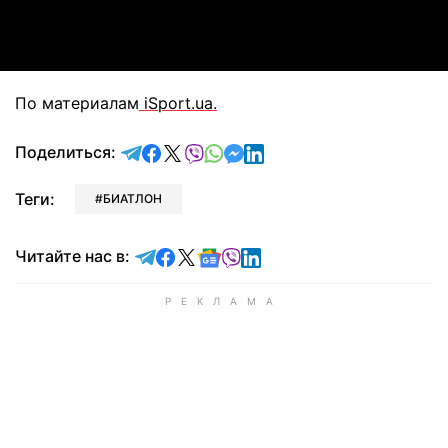
Video
По материалам
iSport.ua.
отправить в Telegram
поделиться в Facebook
поделиться в X
отправить в Viber
отправить в Whatsapp
отправить в Messenger
отправить в LinkedIn
Поделиться:
Теги:
БИАТЛОН
Читайте в Telegram
Читайте в Facebook
Читайте в X
Читайте в Google news
Читайте в Viber
Читайте в LinkedIn
Читайте нас в: