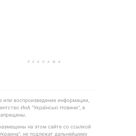
е или воспроизведение информации,
нтство ИнА "Українські Новини", в
запрещены.
размещены на этом сайте со ссылкой
-Украина", не подлежат дальнейшему