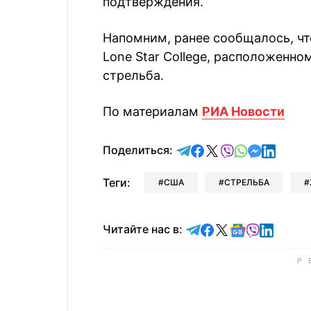
подтверждения.
Напомним, ранее сообщалось, ч
Lone Star College, расположенн
стрельба.
По материалам
РИА Новости
отправить в Telegram
поделиться в Face
поделиться в X
отправить в V
отправить 
отправит
отправ
Поделиться:
Теги:
США
СТРЕЛЬБА
Читайте в Telegram
Читайте в Faceb
Читайте в X
Читайте в 
Читайте в
Читайт
Читайте нас в: