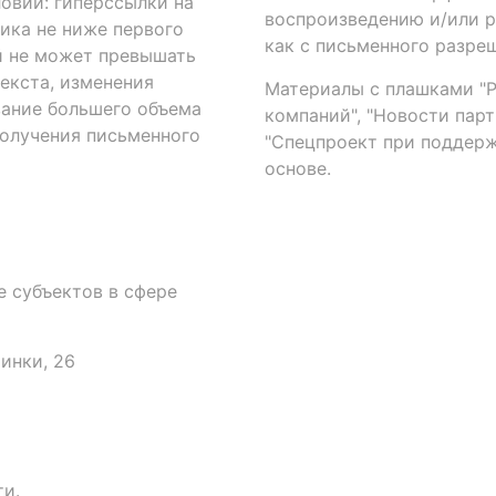
овий: гиперссылки на
воспроизведению и/или 
ика не ниже первого
как с письменного разреш
й не может превышать
екста, изменения
Материалы с плашками "Р"
вание большего объема
компаний", "Новости парти
получения письменного
"Спецпроект при поддерж
основе.
 субъектов в сфере
аинки, 26
и.