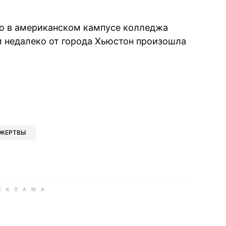
то в американском кампусе колледжа
ом недалеко от города Хьюстон произошла
book
iber
в Whatsapp
ь в Messenger
ить в LinkedIn
ЖЕРТВЫ
ook
Google news
 Viber
е в LinkedIn