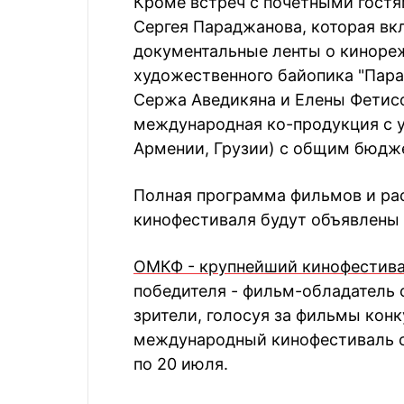
Кроме встреч с почетными гост
Сергея Параджанова, которая вкл
документальные ленты о кинореж
художественного байопика "Пара
Сержа Аведикяна и Елены Фетис
международная ко-продукция с у
Армении, Грузии) с общим бюдже
Полная программа фильмов и рас
кинофестиваля будут объявлены 
ОМКФ - крупнейший кинофестива
победителя - фильм-обладатель 
зрители, голосуя за фильмы кон
международный кинофестиваль со
по 20 июля.