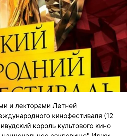
ми и лекторами Летней
еждународного кинофестиваля (12
ливудский король культового кино
 национальное сокровище" Иржи