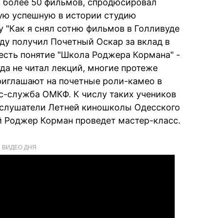
 более 50 фильмов, спродюсировал
ую успешную в истории студию
у "Как я снял сотню фильмов в Голливуде
году получил Почетный Оскар за вклад в
есть понятие "Школа Роджера Кормана" -
гда не читал лекций, многие протеже
риглашают на почетные роли-камео в
с-служба ОМКФ. К числу таких учеников
 слушатели Летней киношколы Одесского
й Роджер Корман проведет мастер-класс.
ВИДЕО ДНЯ