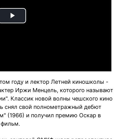
Play
Video
том году и лектор Летней киношколы -
актер Иржи Менцель, которого называют
и". Классик новой волны чешского кино
ель снял свой полнометражный дебют
" (1966) и получил премию Оскар в
 фильм.