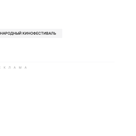
book
iber
в Whatsapp
ь в Messenger
ить в LinkedIn
НАРОДНЫЙ КИНОФЕСТИВАЛЬ
ook
Google news
 Viber
е в LinkedIn