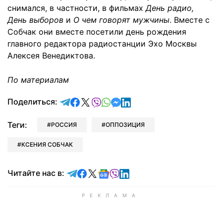
снимался, в частности, в фильмах
День радио,
День выборов
и
О чем говорят мужчины
. Вместе с
Собчак они вместе посетили день рождения
главного редактора радиостанции Эхо Москвы
Алексея Венедиктова.
По материалам
отправить в Telegram
поделиться в Facebook
поделиться в X
отправить в Viber
отправить в Whatsapp
отправить в Messenger
отправить в LinkedIn
Поделиться:
Теги:
РОССИЯ
ОППОЗИЦИЯ
КСЕНИЯ СОБЧАК
Читайте в Telegram
Читайте в Facebook
Читайте в X
Читайте в Google news
Читайте в Viber
Читайте в LinkedIn
Читайте нас в: