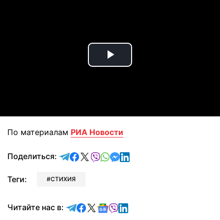
Play
Video
По материалам
РИА Новости
отправить в Telegram
поделиться в Facebook
поделиться в X
отправить в Viber
отправить в Whatsapp
отправить в Messenger
отправить в LinkedIn
Поделиться:
Теги:
СТИХИЯ
Читайте в Telegram
Читайте в Facebook
Читайте в X
Читайте в Google news
Читайте в Viber
Читайте в LinkedIn
Читайте нас в: