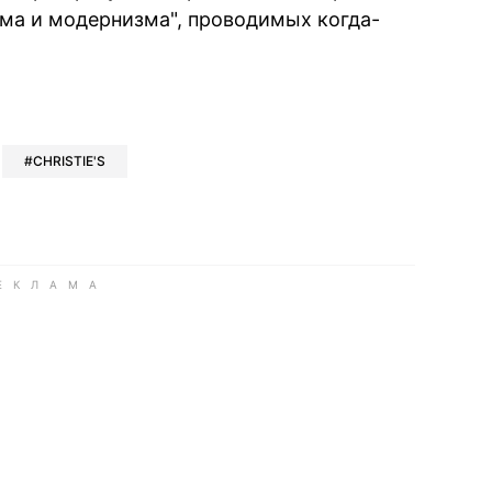
ма и модернизма", проводимых когда-
book
iber
в Whatsapp
ь в Messenger
ить в LinkedIn
CHRISTIE'S
ook
Google news
 Viber
е в LinkedIn