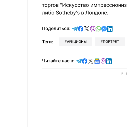
торгов "Искусство импрессиониз
либо Sotheby's в Лондоне.
отправить в Telegram
поделиться в Face
поделиться в X
отправить в V
отправить 
отправит
отправ
Поделиться:
Теги:
АУКЦИОНЫ
ПОРТРЕТ
Читайте в Telegram
Читайте в Faceb
Читайте в X
Читайте в 
Читайте в
Читайт
Читайте нас в: