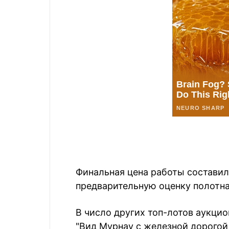
Финальная цена работы составил
предварительную оценку полотна 
В число других топ-лотов аукци
"Вид Мурнау с железной дорогой,