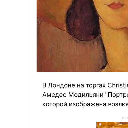
В Лондоне на торгах Christ
Амедео Модильяни "Портре
которой изображена возлю