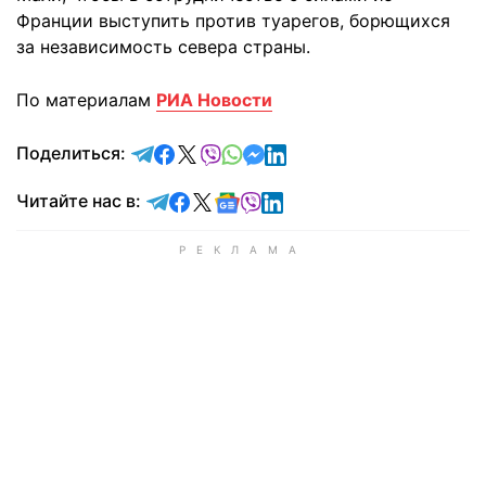
Франции выступить против туарегов, борющихся
за независимость севера страны.
По материалам
РИА Новости
отправить в Telegram
поделиться в Facebook
поделиться в X
отправить в Viber
отправить в Whatsapp
отправить в Messenger
отправить в LinkedIn
Поделиться:
Читайте в Telegram
Читайте в Facebook
Читайте в X
Читайте в Google news
Читайте в Viber
Читайте в LinkedIn
Читайте нас в: