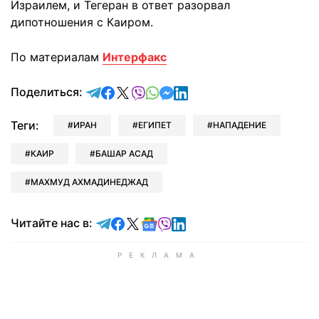
Израилем, и Тегеран в ответ разорвал
дипотношения с Каиром.
По материалам
Интерфакс
отправить в Telegram
поделиться в Facebook
поделиться в X
отправить в Viber
отправить в Whatsapp
отправить в Messenger
отправить в LinkedIn
Поделиться:
Теги:
ИРАН
ЕГИПЕТ
НАПАДЕНИЕ
КАИР
БАШАР АСАД
МАХМУД АХМАДИНЕДЖАД
Читайте в Telegram
Читайте в Facebook
Читайте в X
Читайте в Google news
Читайте в Viber
Читайте в LinkedIn
Читайте нас в: