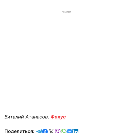
РЕКЛАМА
Виталий Атанасов,
Фокус
отправить в Telegram
поделиться в Facebook
поделиться в X
отправить в Viber
отправить в Whatsapp
отправить в Messenger
отправить в LinkedIn
Поделиться: