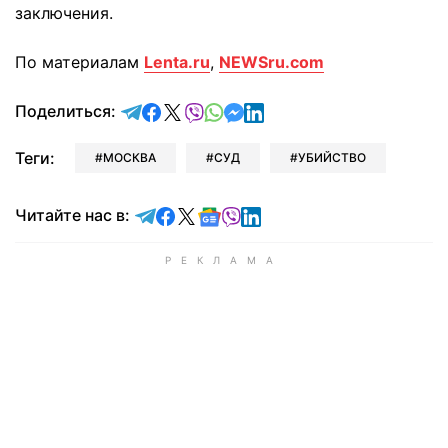
заключения.
По материалам
Lenta.ru
,
NEWSru.com
отправить в Telegram
поделиться в Facebook
поделиться в X
отправить в Viber
отправить в Whatsapp
отправить в Messenger
отправить в LinkedIn
Поделиться:
Теги:
МОСКВА
СУД
УБИЙСТВО
Читайте в Telegram
Читайте в Facebook
Читайте в X
Читайте в Google news
Читайте в Viber
Читайте в LinkedIn
Читайте нас в: