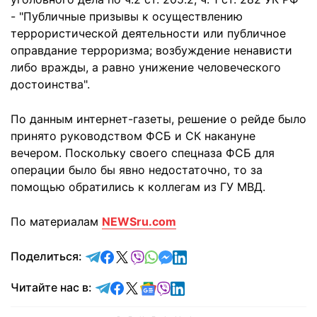
- "Публичные призывы к осуществлению
террористической деятельности или публичное
оправдание терроризма; возбуждение ненависти
либо вражды, а равно унижение человеческого
достоинства".
По данным интернет-газеты, решение о рейде было
принято руководством ФСБ и СК накануне
вечером. Поскольку своего спецназа ФСБ для
операции было бы явно недостаточно, то за
помощью обратились к коллегам из ГУ МВД.
По материалам
NEWSru.com
отправить в Telegram
поделиться в Facebook
поделиться в X
отправить в Viber
отправить в Whatsapp
отправить в Messenger
отправить в LinkedIn
Поделиться:
Читайте в Telegram
Читайте в Facebook
Читайте в X
Читайте в Google news
Читайте в Viber
Читайте в LinkedIn
Читайте нас в: