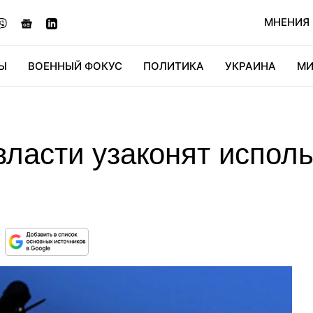
МНЕНИЯ
Ы
ВОЕННЫЙ ФОКУС
ПОЛИТИКА
УКРАИНА
МИ
ОНОМИКА
ДИДЖИТАЛ
АВТО
МИРФАН
КУЛЬТ
власти узаконят испол