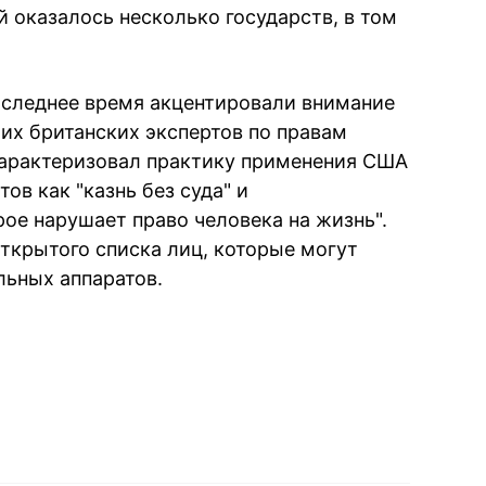
 оказалось несколько государств, в том
оследнее время акцентировали внимание
щих британских экспертов по правам
арактеризовал практику применения США
ов как "казнь без суда" и
ое нарушает право человека на жизнь".
открытого списка лиц, которые могут
льных аппаратов.
book
iber
в Whatsapp
ь в Messenger
ить в LinkedIn
ook
Google news
 Viber
е в LinkedIn