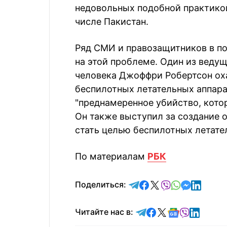
недовольных подобной практикой
числе Пакистан.
Ряд СМИ и правозащитников в п
на этой проблеме. Один из веду
человека Джоффри Робертсон ох
беспилотных летательных аппарат
"преднамеренное убийство, котор
Он также выступил за создание 
стать целью беспилотных летате
По материалам
РБК
отправить в Telegram
поделиться в Face
поделиться в X
отправить в V
отправить 
отправит
отправ
Поделиться:
Читайте в Telegram
Читайте в Faceb
Читайте в X
Читайте в 
Читайте в
Читайт
Читайте нас в: