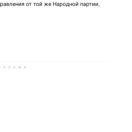
равления от той же Народной партии.
book
iber
в Whatsapp
ь в Messenger
ить в LinkedIn
ook
Google news
 Viber
е в LinkedIn