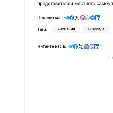
представителей местного самоуп
отправить в Telegram
поделиться в Face
поделиться в X
отправить в V
отправить 
отправит
отправ
Поделиться:
Теги:
ИСПАНИЯ
КОРРИДА
Читайте в Telegram
Читайте в Faceb
Читайте в X
Читайте в 
Читайте в
Читайт
Читайте нас в: