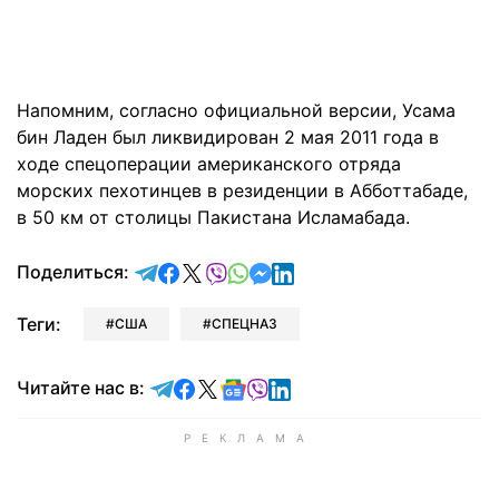
Напомним, согласно официальной версии, Усама
бин Ладен был ликвидирован 2 мая 2011 года в
ходе спецоперации американского отряда
морских пехотинцев в резиденции в Абботтабаде,
в 50 км от столицы Пакистана Исламабада.
отправить в Telegram
поделиться в Facebook
поделиться в X
отправить в Viber
отправить в Whatsapp
отправить в Messenger
отправить в LinkedIn
Поделиться:
Теги:
США
СПЕЦНАЗ
Читайте в Telegram
Читайте в Facebook
Читайте в X
Читайте в Google news
Читайте в Viber
Читайте в LinkedIn
Читайте нас в: