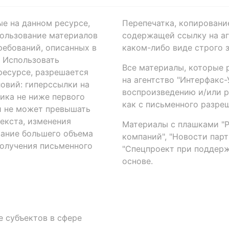
ые на данном ресурсе,
Перепечатка, копировани
ользование материалов
содержащей ссылку на аге
ребований, описанных в
каком-либо виде строго 
. Использовать
Все материалы, которые 
есурсе, разрешается
на агентство "Интерфакс
овий: гиперссылки на
воспроизведению и/или 
ика не ниже первого
как с письменного разреш
й не может превышать
екста, изменения
Материалы с плашками "Р"
вание большего объема
компаний", "Новости парти
получения письменного
"Спецпроект при поддерж
основе.
 субъектов в сфере