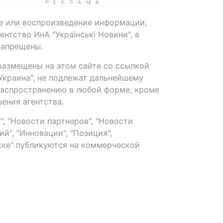
е или воспроизведение информации,
нтство ИнА "Українські Новини", в
запрещены.
размещены на этом сайте со ссылкой
-Украина", не подлежат дальнейшему
распространению в любой форме, кроме
ения агентства.
, "Новости партнеров", "Новости
й", "Инновации", "Позиция",
ке" публикуются на коммерческой