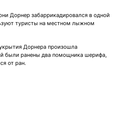
гони Дорнер забаррикадировался в одной
льзуют туристы на местном лыжном
 укрытия Дорнера произошла
рой были ранены два помощника шерифа,
ся от ран.
book
iber
в Whatsapp
ь в Messenger
ить в LinkedIn
ook
Google news
 Viber
е в LinkedIn