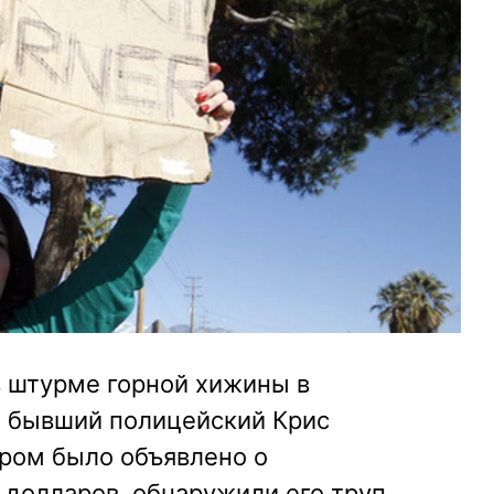
в штурме горной хижины в
я бывший полицейский Крис
ором было объявлено о
долларов, обнаружили его труп.