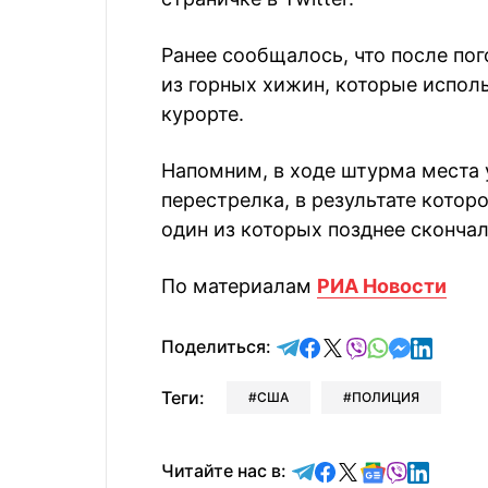
Ранее сообщалось, что после по
из горных хижин, которые испо
курорте.
Напомним, в ходе штурма места
перестрелка, в результате кото
один из которых позднее скончал
По материалам
РИА Новости
отправить в Telegram
поделиться в Face
поделиться в X
отправить в V
отправить 
отправит
отправ
Поделиться:
Теги:
США
ПОЛИЦИЯ
Читайте в Telegram
Читайте в Faceb
Читайте в X
Читайте в 
Читайте в
Читайт
Читайте нас в: