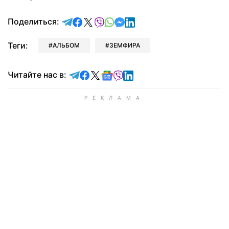
отправить в Telegram
поделиться в Facebook
поделиться в X
отправить в Viber
отправить в Whatsapp
отправить в Messenger
отправить в LinkedIn
Поделиться:
Теги:
АЛЬБОМ
ЗЕМФИРА
Читайте в Telegram
Читайте в Facebook
Читайте в X
Читайте в Google news
Читайте в Viber
Читайте в LinkedIn
Читайте нас в: