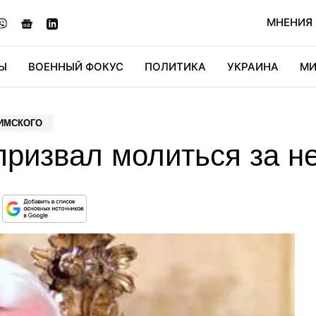
МНЕНИЯ
Ы
ВОЕННЫЙ ФОКУС
ПОЛИТИКА
УКРАИНА
МИ
ОНОМИКА
ДИДЖИТАЛ
АВТО
МИРФАН
КУЛЬТ
ИМСКОГО
ризвал молиться за н