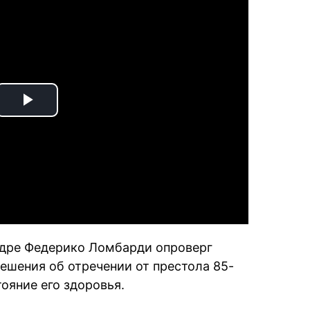
Play
Video
адре Федерико Ломбарди опроверг
ешения об отречении от престола 85-
тояние его здоровья.