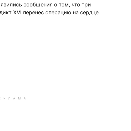
оявились сообщения о том, что три
дикт XVI перенес операцию на сердце.
book
iber
в Whatsapp
ь в Messenger
ить в LinkedIn
ook
Google news
 Viber
е в LinkedIn