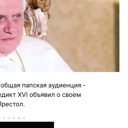
 общая папская аудиенция -
едикт XVI объявил о своем
Престол.