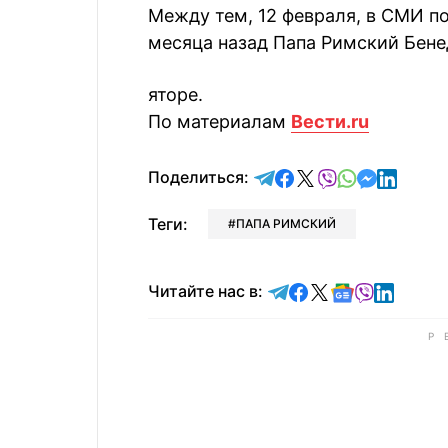
Между тем, 12 февраля, в СМИ п
месяца назад Папа Римский Бене
яторе.
По материалам
Вести.ru
отправить в Telegram
поделиться в Face
поделиться в X
отправить в V
отправить 
отправит
отправ
Поделиться:
Теги:
ПАПА РИМСКИЙ
Читайте в Telegram
Читайте в Faceb
Читайте в X
Читайте в 
Читайте в
Читайт
Читайте нас в: