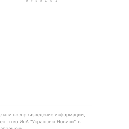
е или воспроизведение информации,
нтство ИнА "Українські Новини", в
запрещены.