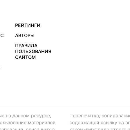
РЕЙТИНГИ
УС
АВТОРЫ
ПРАВИЛА
ПОЛЬЗОВАНИЯ
САЙТОМ
Я
ые на данном ресурсе,
Перепечатка, копировани
ользование материалов
содержащей ссылку на аге
ребований, описанных в
каком-либо виде строго 