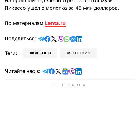
На прошлой неделе портрет "золотой музы"
Пикассо ушел с молотка за 45 млн долларов.
По материалам
Lenta.ru
отправить в Telegram
поделиться в Facebook
поделиться в X
отправить в Viber
отправить в Whatsapp
отправить в Messenger
отправить в LinkedIn
Поделиться:
Теги:
КАРТИНЫ
SOTHEBY'S
Читайте в Telegram
Читайте в Facebook
Читайте в X
Читайте в Google news
Читайте в Viber
Читайте в LinkedIn
Читайте нас в: