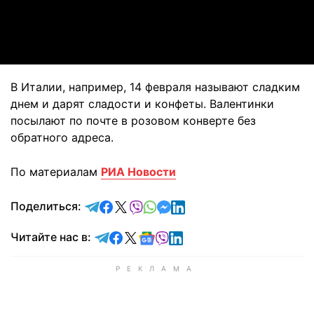
Video
В Италии, например, 14 февраля называют сладким
днем и дарят сладости и конфеты. Валентинки
посылают по почте в розовом конверте без
обратного адреса.
По материалам
РИА Новости
отправить в Telegram
поделиться в Facebook
поделиться в X
отправить в Viber
отправить в Whatsapp
отправить в Messenger
отправить в LinkedIn
Поделиться:
Читайте в Telegram
Читайте в Facebook
Читайте в X
Читайте в Google news
Читайте в Viber
Читайте в LinkedIn
Читайте нас в: