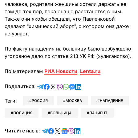
человека, родители женщины хотели держать ее
там до тех пор, пока она не расстанется с ним.
Также они якобы обещали, что Павленковой
сделают "химический аборт", о котором она даже
не узнает.
По факту нападения на больницу было возбуждено
уголовное дело по статье 213 УК РФ (хулиганство).
По материалам
РИА Новости
,
Lenta.ru
отправить в Telegram
поделиться в Facebook
поделиться в X
отправить в Viber
отправить в Whatsapp
отправить в Messenger
отправить в LinkedIn
Поделиться:
Теги:
РОССИЯ
МОСКВА
НАПАДЕНИЕ
ПОЛИЦИЯ
БОЛЬНИЦА
ПАЦИЕНТ
Читайте в Telegram
Читайте в Facebook
Читайте в X
Читайте в Google news
Читайте в Viber
Читайте в LinkedIn
Читайте нас в: