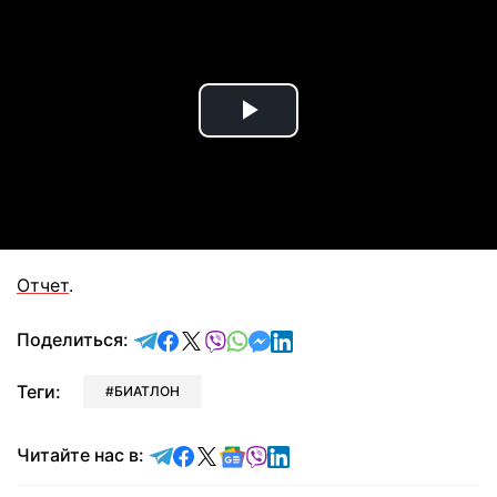
Play
Video
Отчет
.
отправить в Telegram
поделиться в Facebook
поделиться в X
отправить в Viber
отправить в Whatsapp
отправить в Messenger
отправить в LinkedIn
Поделиться:
Теги:
БИАТЛОН
Читайте в Telegram
Читайте в Facebook
Читайте в X
Читайте в Google news
Читайте в Viber
Читайте в LinkedIn
Читайте нас в: