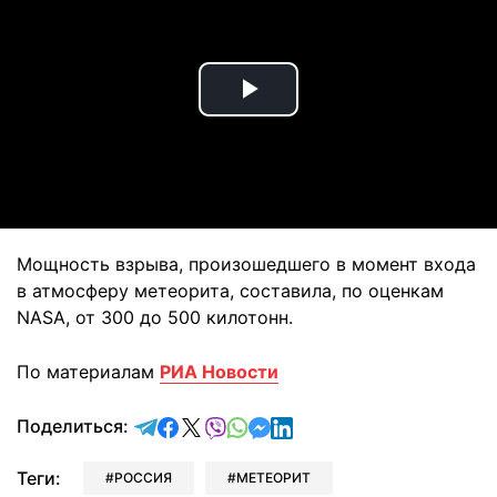
Play
Video
Мощность взрыва, произошедшего в момент входа
в атмосферу метеорита, составила, по оценкам
NASA, от 300 до 500 килотонн.
По материалам
РИА Новости
отправить в Telegram
поделиться в Facebook
поделиться в X
отправить в Viber
отправить в Whatsapp
отправить в Messenger
отправить в LinkedIn
Поделиться:
Теги:
РОССИЯ
МЕТЕОРИТ