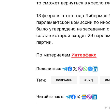
то сможет вернуться в кресло г
13 февраля этого года Либерман
парламентской комиссии по ино
было утверждено на заседании о
состав которой входят 29 парла
партии.
По материалам
Интерфакс
отправить в Telegram
поделиться в Face
поделиться в X
отправить в V
отправить 
отправит
отправ
Поделиться:
Теги:
ИЗРАИЛЬ
СУД
М
Читайте в Telegram
Читайте в Faceb
Читайте в X
Читайте в 
Читайте в
Читайт
Читайте нас в: