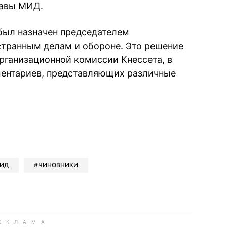
лавы МИД.
 был назначен председателем
странным делам и обороне. Это решение
рганизационной комиссии Кнессета, в
ментариев, представляющих различные
book
iber
в Whatsapp
ь в Messenger
ить в LinkedIn
ИД
ЧИНОВНИКИ
ook
Google news
 Viber
е в LinkedIn