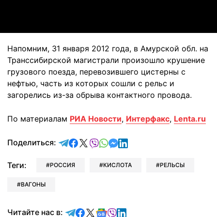
Video
Напомним, 31 января 2012 года,
в Амурской обл. на
Транссибирской магистрали произошло крушение
грузового поезда, перевозившего цистерны с
нефтью, часть из которых
сошли с рельс
и
загорелись из-за обрыва контактного провода.
По материалам
РИА Новости
,
Интерфакс
,
Lenta.ru
отправить в Telegram
поделиться в Facebook
поделиться в X
отправить в Viber
отправить в Whatsapp
отправить в Messenger
отправить в LinkedIn
Поделиться:
Теги:
РОССИЯ
КИСЛОТА
РЕЛЬСЫ
ВАГОНЫ
Читайте в Telegram
Читайте в Facebook
Читайте в X
Читайте в Google news
Читайте в Viber
Читайте в LinkedIn
Читайте нас в: