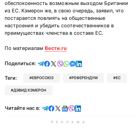
обеспокоенность
возможным выходом Британии
из ЕС. Кэмерон же, в свою очередь, заявил, что
постарается повлиять на общественные
настроения и убедить соотечественников в
преимуществах членства в составе ЕС.
По материалам
Вести.ru
отправить в Telegram
поделиться в Facebook
поделиться в X
отправить в Viber
отправить в Whatsapp
отправить в Messenger
отправить в LinkedIn
Поделиться:
Теги:
ЕВРОСОЮЗ
РЕФЕРЕНДУМ
ЕС
ДЭВИД КЭМЕРОН
Читайте в Telegram
Читайте в Facebook
Читайте в X
Читайте в Google news
Читайте в Viber
Читайте в LinkedIn
Читайте нас в: