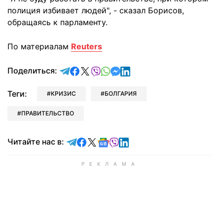
полиция избивает людей", - сказал Борисов,
обращаясь к парламенту.
По материалам
Reuters
отправить в Telegram
поделиться в Facebook
поделиться в X
отправить в Viber
отправить в Whatsapp
отправить в Messenger
отправить в LinkedIn
Поделиться:
Теги:
КРИЗИС
БОЛГАРИЯ
ПРАВИТЕЛЬСТВО
Читайте в Telegram
Читайте в Facebook
Читайте в X
Читайте в Google news
Читайте в Viber
Читайте в LinkedIn
Читайте нас в: