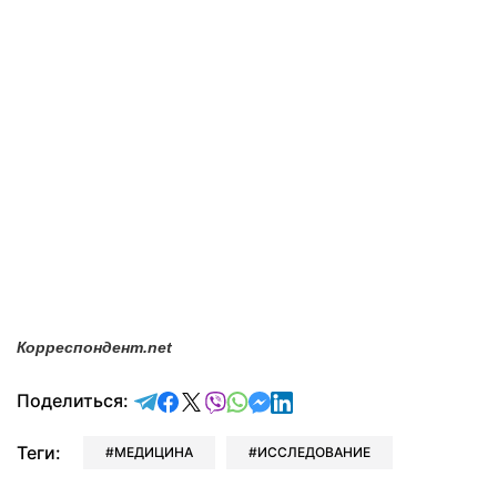
Корреспондент.net
отправить в Telegram
поделиться в Facebook
поделиться в X
отправить в Viber
отправить в Whatsapp
отправить в Messenger
отправить в LinkedIn
Поделиться:
Теги:
МЕДИЦИНА
ИССЛЕДОВАНИЕ