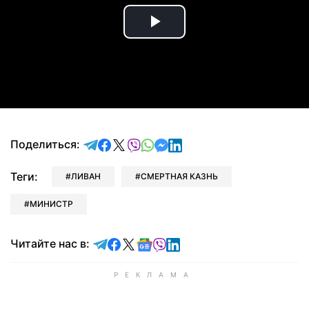
Play
Video
отправить в Telegram
поделиться в Facebook
поделиться в X
отправить в Viber
отправить в Whatsapp
отправить в Messenger
отправить в LinkedIn
Поделиться:
Теги:
ЛИВАН
СМЕРТНАЯ КАЗНЬ
МИНИСТР
Читайте в Telegram
Читайте в Facebook
Читайте в X
Читайте в Google news
Читайте в Viber
Читайте в LinkedIn
Читайте нас в: