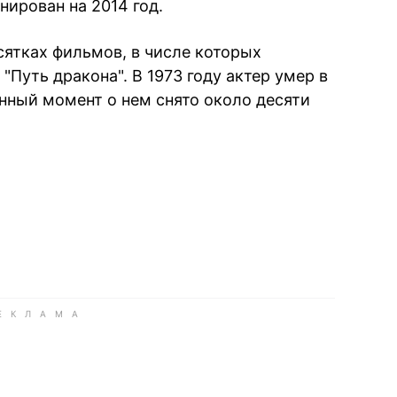
нирован на 2014 год.
сятках фильмов, в числе которых
 "Путь дракона". В 1973 году актер умер в
данный момент о нем снято около десяти
book
iber
в Whatsapp
ь в Messenger
ить в LinkedIn
ook
Google news
 Viber
е в LinkedIn