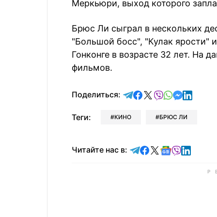
Меркьюри, выход которого запла
Брюс Ли сыграл в нескольких де
"Большой босс", "Кулак ярости" и
Гонконге в возрасте 32 лет. На 
фильмов.
отправить в Telegram
поделиться в Face
поделиться в X
отправить в V
отправить 
отправит
отправ
Поделиться:
Теги:
КИНО
БРЮС ЛИ
Читайте в Telegram
Читайте в Faceb
Читайте в X
Читайте в 
Читайте в
Читайт
Читайте нас в: