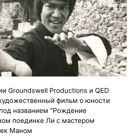
 Groundswell Productions и QED
т художественный фильм о юности
под названием "Рождение
ном поединке Ли с мастером
жек Маном