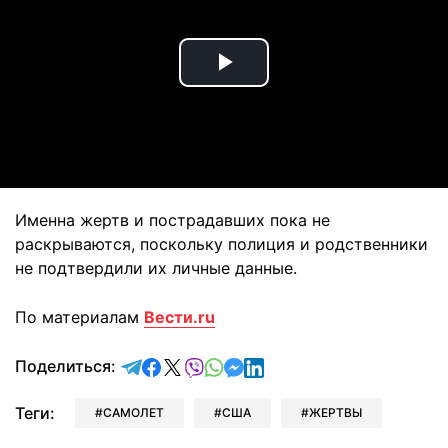
Play
Video
Именна жертв и пострадавших пока не
раскрываются, поскольку полиция и родственники
не подтвердили их личные данные.
По материалам
Вести.ru
отправить в Telegram
поделиться в Facebook
поделиться в X
отправить в Viber
отправить в Whatsapp
отправить в Messenger
отправить в LinkedIn
Поделиться:
Теги:
САМОЛЕТ
США
ЖЕРТВЫ