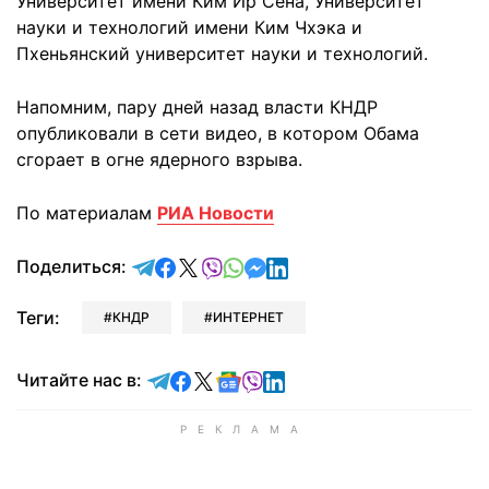
Университет имени Ким Ир Сена, Университет
науки и технологий имени Ким Чхэка и
Пхеньянский университет науки и технологий.
Напомним, пару дней назад власти КНДР
опубликовали в сети видео, в котором Обама
сгорает в огне ядерного взрыва.
По материалам
РИА Новости
отправить в Telegram
поделиться в Facebook
поделиться в X
отправить в Viber
отправить в Whatsapp
отправить в Messenger
отправить в LinkedIn
Поделиться:
Теги:
КНДР
ИНТЕРНЕТ
Читайте в Telegram
Читайте в Facebook
Читайте в X
Читайте в Google news
Читайте в Viber
Читайте в LinkedIn
Читайте нас в: