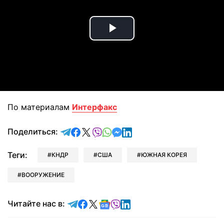
Play
Video
По материалам
Интерфакс
отправить в Telegram
поделиться в Facebook
поделиться в X
отправить в Viber
отправить в Whatsapp
отправить в Messenger
отправить в LinkedIn
Поделиться:
Теги:
КНДР
США
ЮЖНАЯ КОРЕЯ
ВООРУЖЕНИЕ
Читайте в Telegram
Читайте в Facebook
Читайте в X
Читайте в Google news
Читайте в Viber
Читайте в LinkedIn
Читайте нас в: