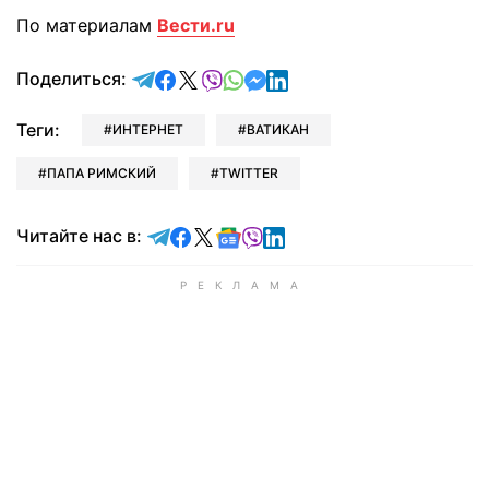
По материалам
Вести.ru
отправить в Telegram
поделиться в Facebook
поделиться в X
отправить в Viber
отправить в Whatsapp
отправить в Messenger
отправить в LinkedIn
Поделиться:
Теги:
ИНТЕРНЕТ
ВАТИКАН
ПАПА РИМСКИЙ
TWITTER
Читайте в Telegram
Читайте в Facebook
Читайте в X
Читайте в Google news
Читайте в Viber
Читайте в LinkedIn
Читайте нас в: