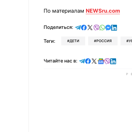
По материалам
NEWSru.com
отправить в Telegram
поделиться в Face
поделиться в X
отправить в V
отправить 
отправит
отправ
Поделиться:
Теги:
ДЕТИ
РОССИЯ
У
Читайте в Telegram
Читайте в Faceb
Читайте в X
Читайте в 
Читайте в
Читайт
Читайте нас в: