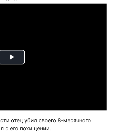
Play
Video
сти отец убил своего 8-месячного
ил о его похищении.