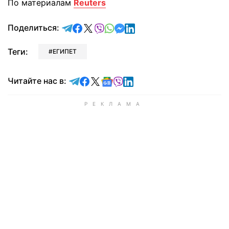
По материалам
Reuters
отправить в Telegram
поделиться в Facebook
поделиться в X
отправить в Viber
отправить в Whatsapp
отправить в Messenger
отправить в LinkedIn
Поделиться:
Теги:
ЕГИПЕТ
Читайте в Telegram
Читайте в Facebook
Читайте в X
Читайте в Google news
Читайте в Viber
Читайте в LinkedIn
Читайте нас в: