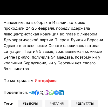
Video
Напомним, на выборах в Италии, которые
проходили 24-25 февраля, победу одержала
левоцентристская коалиция во главе с лидером
Демократической партии Пьером Луиджи Берсани.
Однако в итальянском Сенате сложилась патовая
ситуация. Партий 5 звезд, возглавляемая комиком
Беппе Грилло, получила 54 мандата, поэтому ни у
коалиции Берлускони, ни у Берсани нет своего
большинства.
По материалам
Интерфакс
отправить в Telegram
поделиться в Facebook
поделиться в X
отправить в Viber
отправить в Whatsapp
отправить в Messenger
отправить в LinkedIn
Поделиться:
Теги:
ВЫБОРЫ
ИТАЛИЯ
ДЕПУТАТЫ