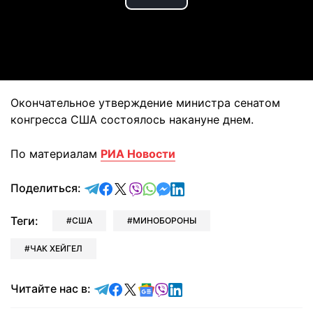
Play
Video
Окончательное утверждение министра сенатом
конгресса США состоялось накануне днем.
По материалам
РИА Новости
отправить в Telegram
поделиться в Facebook
поделиться в X
отправить в Viber
отправить в Whatsapp
отправить в Messenger
отправить в LinkedIn
Поделиться:
Теги:
США
МИНОБОРОНЫ
ЧАК ХЕЙГЕЛ
Читайте в Telegram
Читайте в Facebook
Читайте в X
Читайте в Google news
Читайте в Viber
Читайте в LinkedIn
Читайте нас в: