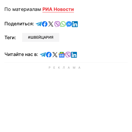
По материалам
РИА Новости
отправить в Telegram
поделиться в Facebook
поделиться в X
отправить в Viber
отправить в Whatsapp
отправить в Messenger
отправить в LinkedIn
Поделиться:
Теги:
ШВЕЙЦАРИЯ
Читайте в Telegram
Читайте в Facebook
Читайте в X
Читайте в Google news
Читайте в Viber
Читайте в LinkedIn
Читайте нас в: