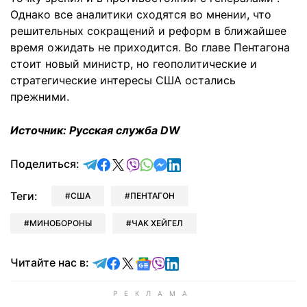
Однако все аналитики сходятся во мнении, что
решительных сокращений и реформ в ближайшее
время ожидать не приходится. Во главе Пентагона
стоит новый министр, но геополитические и
стратегические интересы США остались
прежними.
Источник:
Русская служба DW
отправить в Telegram
поделиться в Facebook
поделиться в X
отправить в Viber
отправить в Whatsapp
отправить в Messenger
отправить в LinkedIn
Поделиться:
Теги:
США
ПЕНТАГОН
МИНОБОРОНЫ
ЧАК ХЕЙГЕЛ
Читайте в Telegram
Читайте в Facebook
Читайте в X
Читайте в Google news
Читайте в Viber
Читайте в LinkedIn
Читайте нас в: