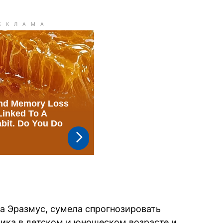
а Эразмус, сумела спрогнозировать
ика в детском и юношеском возрасте и