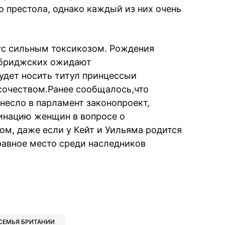
о престола, однако каждый из них очень
у
с сильным токсикозом. Рождения
ембриджских ожидают
удет носить титул принцессы
и
сочеством.
Ранее сообщалось,что
несло в парламент законопроект,
инацию женщин в вопросе о
ом, даже если у Кейт и Уильяма родится
равное место среди наследников
book
iber
в Whatsapp
ь в Messenger
ить в LinkedIn
СЕМЬЯ БРИТАНИИ