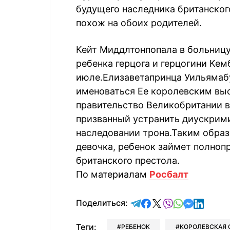
будущего наследника британског
похож на обоих родителей.
Кейт Миддлтон
попала в больниц
ребенка герцога и герцогини К
июле.
Елизавета
принца Уильяма
б
именоваться Ее королевским вы
правительство Великобритании в
призванный
устранить диускрим
наследовании трона
.Таким образ
девочка, ребенок займет полноп
британского престола.
По материалам
Росбалт
отправить в Telegram
поделиться в Face
поделиться в X
отправить в V
отправить 
отправит
отправ
Поделиться:
Теги:
РЕБЕНОК
КОРОЛЕВСКАЯ 