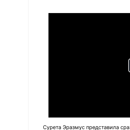
Сурета Эразмус представила сра