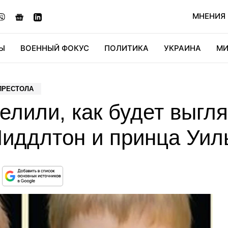
МНЕНИЯ
Ы
ВОЕННЫЙ ФОКУС
ПОЛИТИКА
УКРАИНА
МИ
ОНОМИКА
ДИДЖИТАЛ
АВТО
МИРФАН
КУЛЬТ
ПРЕСТОЛА
елили, как будет выгл
Миддлтон и принца Уил