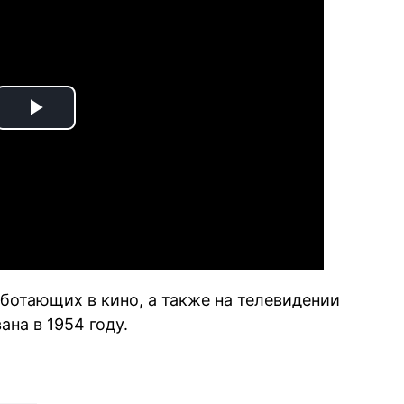
Play
Video
ботающих в кино, а также на телевидении
ана в 1954 году.
book
iber
в Whatsapp
ь в Messenger
ить в LinkedIn