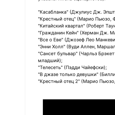
"Касабланка" (Джулиус Дж. Эпшт
"Крестный отец" (Марио Пьюзо, 
"Китайский квартал" (Роберт Таун
"Гражданин Кейн" (Херман Дж. Ма
"Все о Еве" (Джозеф Лео Манкеви
"Энни Холл" (Вуди Аллен, Марша
"Сансет бульвар" (Чарльз Брэкет
младший);
"Телесеть" (Пэдди Чайефски);
"В джазе только девушки" (Билли
"Крестный отец 2" (Марио Пьюзо