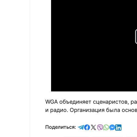
WGA объединяет сценаристов, ра
и радио. Организация была основ
отправить в Telegram
поделиться в Face
поделиться в X
отправить в V
отправить 
отправит
отправ
Поделиться: