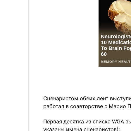
Сценаристом обеих лент выступ
работал в соавторстве с Марио П
Первая десятка из списка WGA в
указаны имена сценаристов):