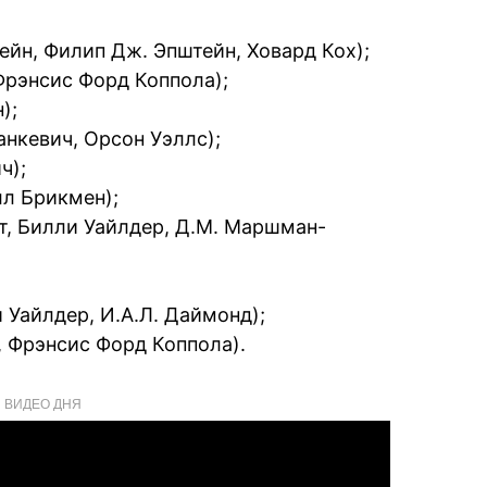
ейн, Филип Дж. Эпштейн, Ховард Кох);
Фрэнсис Форд Коппола);
);
нкевич, Орсон Уэллс);
ч);
лл Брикмен);
т, Билли Уайлдер, Д.М. Маршман-
 Уайлдер, И.А.Л. Даймонд);
, Фрэнсис Форд Коппола).
ВИДЕО ДНЯ