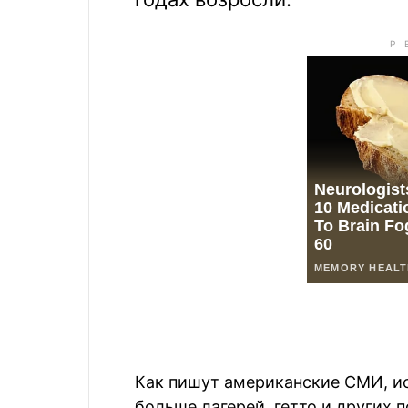
Как пишут американские СМИ, ис
больше лагерей, гетто и других