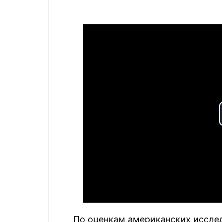
По оценкам американских исслед