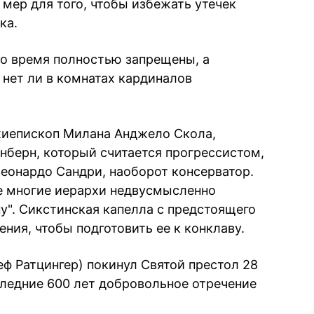
мер для того, чтобы избежать утечек
ка.
о время полностью запрещены, а
 нет ли в комнатах кардиналов
хиепископ Милана Анджело Скола,
берн, который считается прогрессистом,
Леонардо Сандри, наоборот консерватор.
ле многие иерархи недвусмысленно
у". Сикстинская капелла с предстоящего
ния, чтобы подготовить ее к конклаву.
еф Ратцингер) покинул Святой престол 28
следние 600 лет добровольное отречение