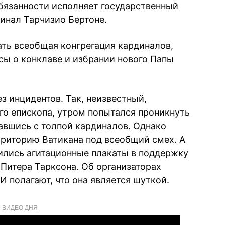
обязанности исполняет государственный
динал Тарчизио Бертоне.
ать всеобщая конгрегация кардиналов,
ы о конклаве и избрании нового Папы
з инцидентов. Так, неизвестный,
го епископа, утром попытался проникнуть
авшись с толпой кардиналов. Однако
рриторию Ватикана под всеобщий смех. А
ились агитационные плакаты в поддержку
 Питера Тарксона. Об организаторах
И полагают, что она является шуткой.
ВИДЕО ДНЯ