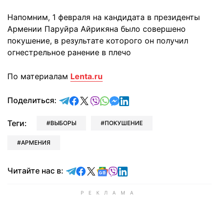
Напомним, 1 февраля на кандидата в президенты
Армении Паруйра Айрикяна было совершено
покушение, в результате которого он получил
огнестрельное ранение в плечо
По материалам
Lenta.ru
отправить в Telegram
поделиться в Facebook
поделиться в X
отправить в Viber
отправить в Whatsapp
отправить в Messenger
отправить в LinkedIn
Поделиться:
Теги:
ВЫБОРЫ
ПОКУШЕНИЕ
АРМЕНИЯ
Читайте в Telegram
Читайте в Facebook
Читайте в X
Читайте в Google news
Читайте в Viber
Читайте в LinkedIn
Читайте нас в: