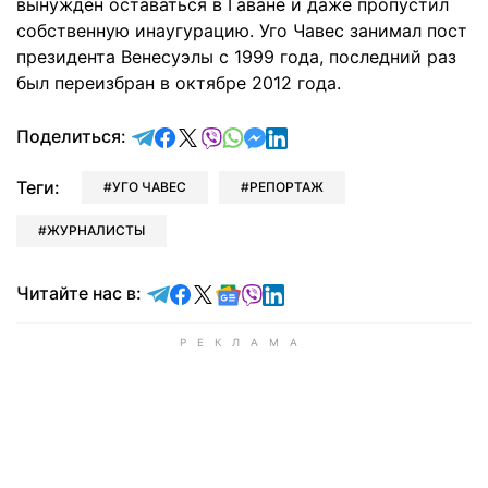
вынужден оставаться в Гаване и даже пропустил
собственную инаугурацию. Уго Чавес занимал пост
президента Венесуэлы с 1999 года, последний раз
был переизбран в октябре 2012 года.
отправить в Telegram
поделиться в Facebook
поделиться в X
отправить в Viber
отправить в Whatsapp
отправить в Messenger
отправить в LinkedIn
Поделиться:
Теги:
УГО ЧАВЕС
РЕПОРТАЖ
ЖУРНАЛИСТЫ
Читайте в Telegram
Читайте в Facebook
Читайте в X
Читайте в Google news
Читайте в Viber
Читайте в LinkedIn
Читайте нас в: